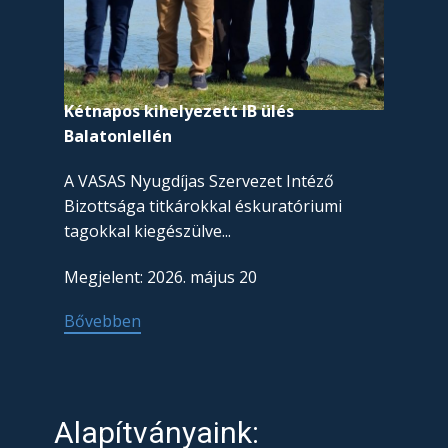
2026
ülés
Kétnapos kihelyezett IB ülés
Nyug
Balatonlellén
mege
A VASAS Nyugdíjas Szervezet Intéző
Megj
Bizottsága titkárokkal éskuratóriumi
tagokkal kiegészülve...
Bőv
Megjelent: 2026. május 20
Bővebben
Alapítványaink: