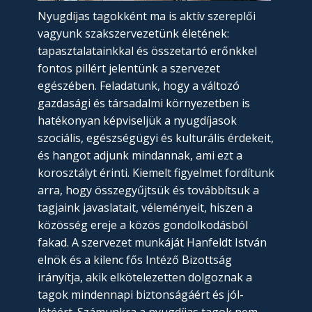
Nyugdíjas tagokként ma is aktív szereplői
vagyunk szakszervezetünk életének:
tapasztalatainkkal és összetartó erőnkkel
fontos pillért jelentünk a szervezet
egészében. Feladatunk, hogy a változó
gazdasági és társadalmi környezetben is
hatékonyan képviseljük a nyugdíjasok
szociális, egészségügyi és kulturális érdekeit,
és hangot adjunk mindannak, ami ezt a
korosztályt érinti. Kiemelt figyelmet fordítunk
arra, hogy összegyűjtsük és továbbítsuk a
tagjaink javaslatait, véleményeit, hiszen a
közösség ereje a közös gondolkodásból
fakad. A szervezet munkáját Hanfeldt István
elnök és a kilenc fős Intéző Bizottság
irányítja, akik elkötelezetten dolgoznak a
tagok mindennapi biztonságáért és jól-
létéért. Számunkra a nyugdíjas tagok nem