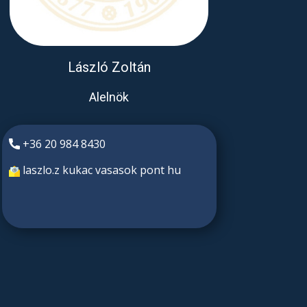
László Zolt​án
Alelnök
+36 20 984 8430
laszlo.z kukac vasasok pont hu