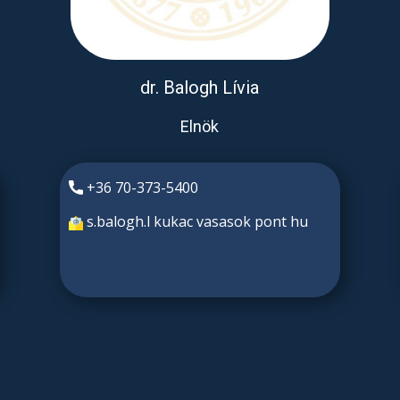
dr. Balogh Lívia
Elnök
​​+36 70-373-5400
s.balogh.l kukac vasasok pont hu