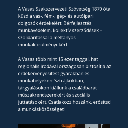
A Vasas Szakszervezeti Szövetség 1870 óta
küzd a vas-, fém-, gép- és autóipari
dolgozók érdekeiért. Bérfejlesztés,
munkavédelem, kollektív szerződések –
szolidaritással a méltányos
munkakörülményekért.
A Vasas több mint 15 ezer taggal, hat
regionális irodával országosan biztosítja az
érdekérvényesítést gyárakban és
munkahelyeken. Sztrájkokban,
tárgyalásokon kiállunk a családbarát
műszakrendszerekért és szociális
juttatásokért. Csatlakozz hozzánk, erősítsd
a munkásközösséget!