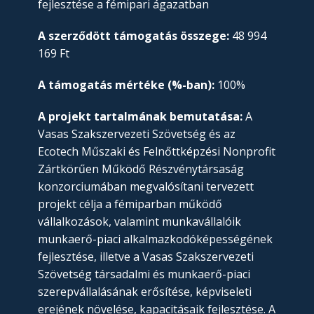
fejlesztése a fémipari ágazatban
A szerződött támogatás összege:
48 994
169 Ft
A támogatás mértéke (%-ban):
100%
A projekt tartalmának bemutatása:
A
Vasas Szakszervezeti Szövetség és az
Ecotech Műszaki és Felnőttképzési Nonprofit
Zártkörűen Működő Részvénytársaság
konzorciumában megvalósítani tervezett
projekt célja a fémiparban működő
vállalkozások, valamint munkavállalóik
munkaerő-piaci alkalmazkodóképességének
fejlesztése, illetve a Vasas Szakszervezeti
Szövetség társadalmi és munkaerő-piaci
szerepvállalásának erősítése, képviseleti
erejének növelése, kapacitásaik fejlesztése. A