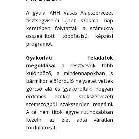
A gyulai AHH Vasas Alapszervezet
tisztségviselői újabb szakmai nap
keretében folytatták a számukra
összeállított többfázisú képzési
programot.
Gyakorlati feladatok
megoldása:
a résztvevők több
különböző, a mindennapokban is
bármikor előforduló helyzetet vettek
górcső alá és gyakorolták, hogyan
érdemes ezekre szakszervezeti
szemszögből szakszerűen reagálni.
A cél nem titok: egyre rutinosabban
kezelni az élet adta váratlan
fordulatokat.