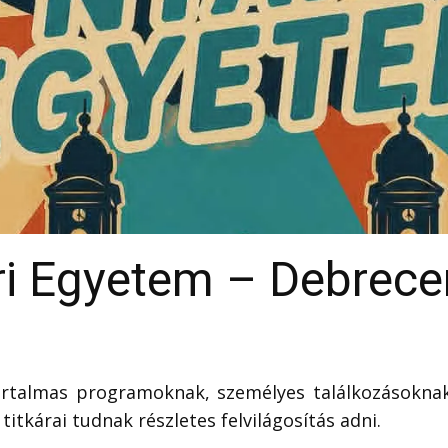
ri Egyetem – Debrece
rtalmas programoknak, személyes találkozásoknak
itkárai tudnak részletes felvilágosítás adni.